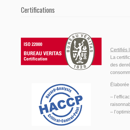
Certifications
Certifiés
La certif
des denrée
consommat
Élaborée 
– l’effic
raisonnab
– l’optim